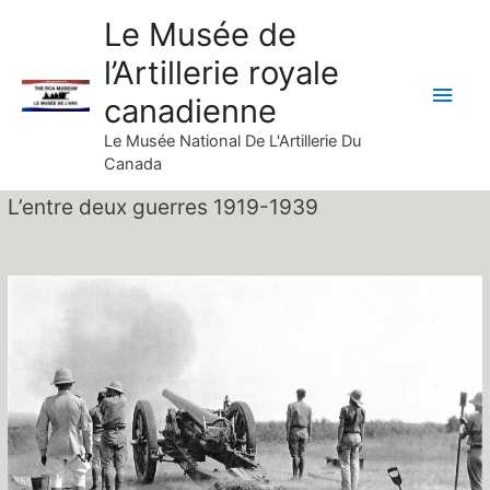
Skip
Le Musée de
to
l’Artillerie royale
content
Main
canadienne
Men
Le Musée National De L'Artillerie Du
Canada
L’entre deux guerres 1919-1939