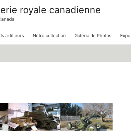
lerie royale canadienne
 Canada
s artilleurs
Notre collection
Galeria de Photos
Expos