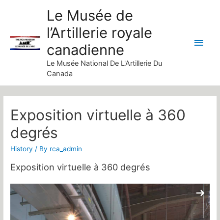
Skip
Le Musée de
to
l’Artillerie royale
content
Main
canadienne
Men
Le Musée National De L'Artillerie Du
Canada
Exposition virtuelle à 360
degrés
History
/ By
rca_admin
Exposition virtuelle à 360 degrés