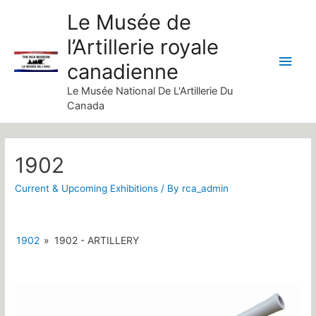
Skip
Le Musée de
to
l’Artillerie royale
content
Main
canadienne
Men
Le Musée National De L'Artillerie Du
Canada
1902
Current & Upcoming Exhibitions
/ By
rca_admin
1902
»
1902 - ARTILLERY