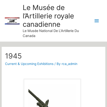
Skip
Le Musée de
to
l’Artillerie royale
content
Main
canadienne
Men
Le Musée National De L'Artillerie Du
Canada
1945
Current & Upcoming Exhibitions
/ By
rca_admin