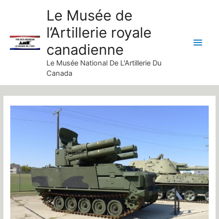
Skip
Le Musée de
to
l’Artillerie royale
content
Main
canadienne
Men
Le Musée National De L'Artillerie Du
Canada