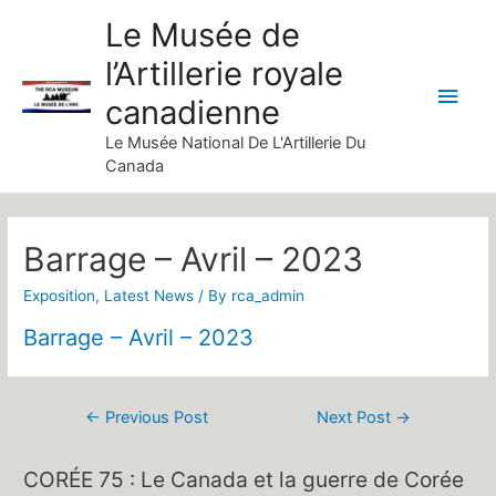
Skip
Le Musée de
to
l’Artillerie royale
content
Main
canadienne
Men
Le Musée National De L'Artillerie Du
Canada
Barrage – Avril – 2023
Exposition
,
Latest News
/ By
rca_admin
Barrage – Avril – 2023
Post
←
Previous Post
Next Post
→
navigation
CORÉE 75 : Le Canada et la guerre de Corée