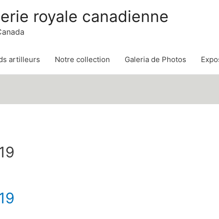
lerie royale canadienne
 Canada
s artilleurs
Notre collection
Galeria de Photos
Expos
019
019