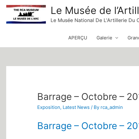
Skip
Le Musée de l’Artil
to
Le Musée National De L'Artillerie Du
content
APERÇU
Galerie
Grand
Barrage – Octobre – 2
Exposition
,
Latest News
/ By
rca_admin
Barrage – Octobre – 2