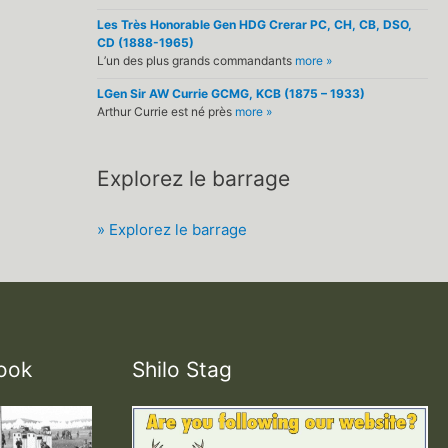
Les Très Honorable Gen HDG Crerar PC, CH, CB, DSO,
CD (1888-1965)
L’un des plus grands commandants
more »
LGen Sir AW Currie GCMG, KCB (1875 – 1933)
Arthur Currie est né près
more »
Explorez le barrage
» Explorez le barrage
ook
Shilo Stag