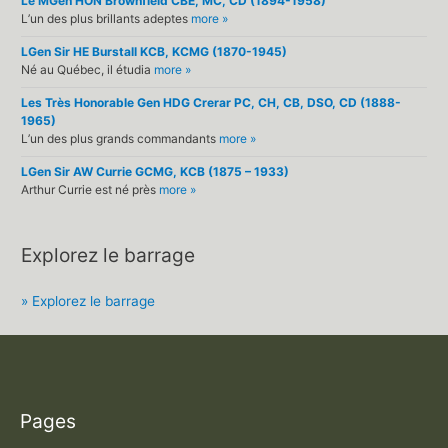
Le MGen HON Brownfield CBE, MC, CD (1894-1958)
L’un des plus brillants adeptes
more »
LGen Sir HE Burstall KCB, KCMG (1870-1945)
Né au Québec, il étudia
more »
Les Très Honorable Gen HDG Crerar PC, CH, CB, DSO, CD (1888-
1965)
L’un des plus grands commandants
more »
LGen Sir AW Currie GCMG, KCB (1875 – 1933)
Arthur Currie est né près
more »
Explorez le barrage
» Explorez le barrage
Pages