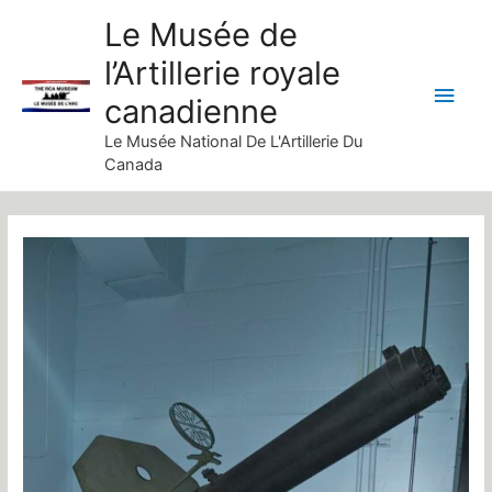
Skip
Le Musée de
to
l’Artillerie royale
content
Main
canadienne
Men
Le Musée National De L'Artillerie Du
Canada