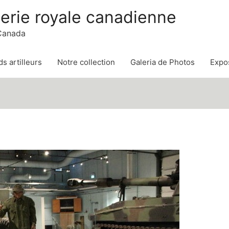
lerie royale canadienne
 Canada
s artilleurs
Notre collection
Galeria de Photos
Expos