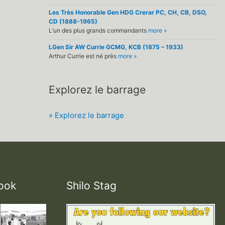
Les Très Honorable Gen HDG Crerar PC, CH, CB, DSO,
CD (1888-1965)
L’un des plus grands commandants
more »
LGen Sir AW Currie GCMG, KCB (1875 – 1933)
Arthur Currie est né près
more »
Explorez le barrage
» Explorez le barrage
ook
Shilo Stag