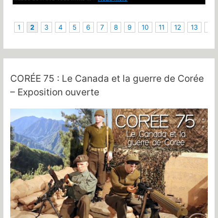
1
2
3
4
5
6
7
8
9
10
11
12
13
14
CORÉE 75 : Le Canada et la guerre de Corée
– Exposition ouverte